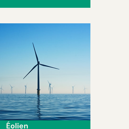
É
olien