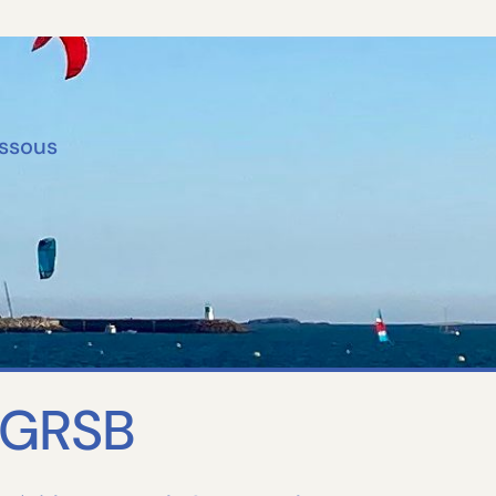
essous
GRSB