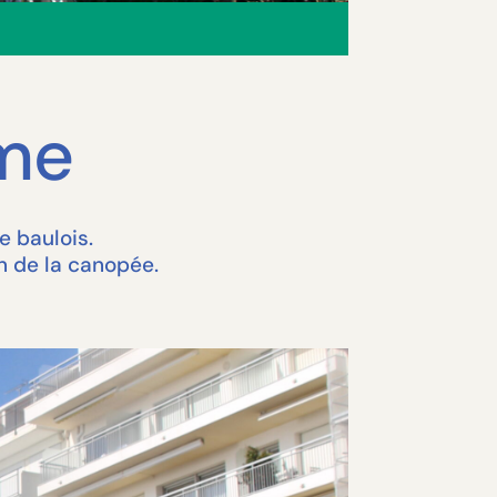
me
e baulois.
on de la canopée.